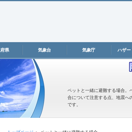
道府県
気象台
気象庁
ハザー
ペットと一緒に避難する場合。
合について注意する点、地震へ
です。